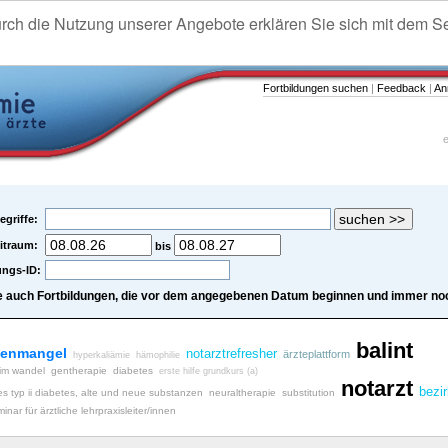
urch die Nutzung unserer Angebote erklären Sie sich mit dem S
Fortbildungen suchen
|
Feedback
|
An
e
egriffe:
itraum:
bis
ungs-ID:
e auch Fortbildungen, die vor dem angegebenen Datum beginnen und immer noc
balint
senmangel
notarztrefresher
ärzteplattform
hyperkaliämie
hämophilie
 im wandel
gentherapie
diabetes
erste hilfe grundkurs (a)
notarzt
bezi
es typ ii diabetes, alte und neue substanzen
neuraltherapie
substitution
inar für ärztliche lehrpraxisleiter/innen