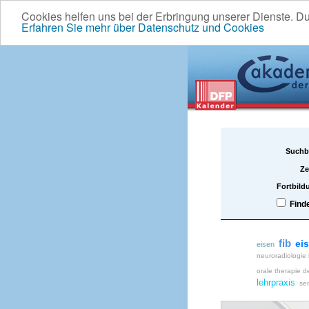
Cookies helfen uns bei der Erbringung unserer Dienste. D
Erfahren Sie mehr über Datenschutz und Cookies
Suchb
Ze
Fortbild
Find
fib
ei
eisen
neuroradiologie
orale therapie d
lehrpraxis
sem