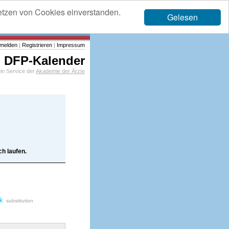
etzen von Cookies einverstanden.
Gelesen
melden
|
Registrieren
|
Impressum
DFP-Kalender
in Service der
Akademie der Ärzte
h laufen.
rk
substitution