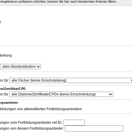
chergebnisse verfeinern möchten, können Sie hier nach bestimmten Kriterien filtern.
g
l
ränkung
en für
m/Zertifikat/CPD
en für
ungsanbieter
tbildungen von akkreditierten Fortbildungsanbietern
dungen vom Fortbildungsanbieter mit ID:
dungen von diesem Fortbildungsanbieter: