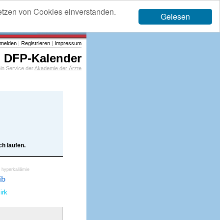
etzen von Cookies einverstanden.
Gelesen
melden
|
Registrieren
|
Impressum
DFP-Kalender
in Service der
Akademie der Ärzte
h laufen.
hyperkaliämie
ib
irk