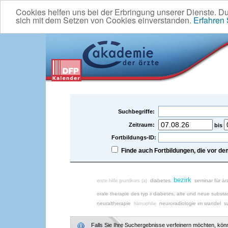
Cookies helfen uns bei der Erbringung unserer Dienste. D
sich mit dem Setzen von Cookies einverstanden.
Erfahren
Suchbegriffe:
Zeitraum:
bis
Fortbildungs-ID:
Finde auch Fortbildungen, die vor 
bezirk
diabetes
seminar für ärz
erste hilfe grundkurs (a)
orale therapie des typ ii diabetes, alte und neue subst
neuraltherapie
neuroradiologie im wandel
s
hämophilie
Falls Sie Ihre Suchergebnisse verfeinern möchten, könne