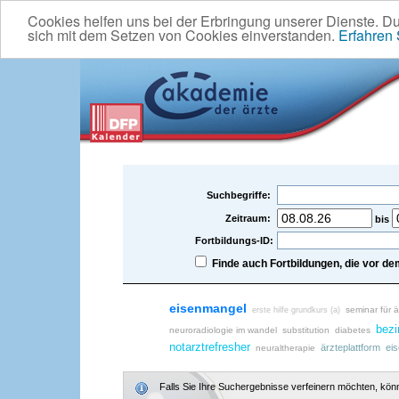
Cookies helfen uns bei der Erbringung unserer Dienste. D
sich mit dem Setzen von Cookies einverstanden.
Erfahren
Suchbegriffe:
Zeitraum:
bis
Fortbildungs-ID:
Finde auch Fortbildungen, die vor 
eisenmangel
seminar für ä
erste hilfe grundkurs (a)
bezi
neuroradiologie im wandel
substitution
diabetes
notarztrefresher
ärzteplattform
ei
neuraltherapie
Falls Sie Ihre Suchergebnisse verfeinern möchten, könne