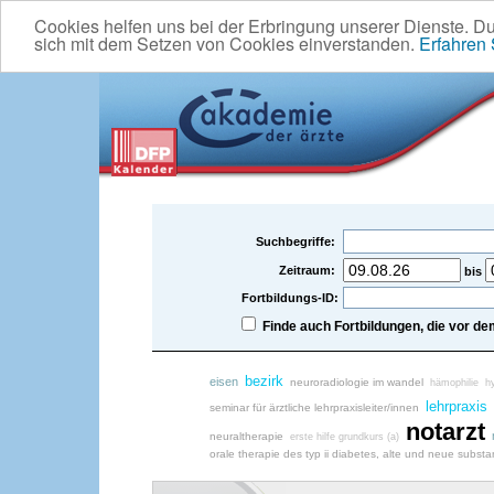
Cookies helfen uns bei der Erbringung unserer Dienste. D
sich mit dem Setzen von Cookies einverstanden.
Erfahren
Suchbegriffe:
Zeitraum:
bis
Fortbildungs-ID:
Finde auch Fortbildungen, die vor 
bezirk
eisen
neuroradiologie im wandel
hämophilie
h
lehrpraxis
seminar für ärztliche lehrpraxisleiter/innen
notarzt
neuraltherapie
erste hilfe grundkurs (a)
orale therapie des typ ii diabetes, alte und neue subst