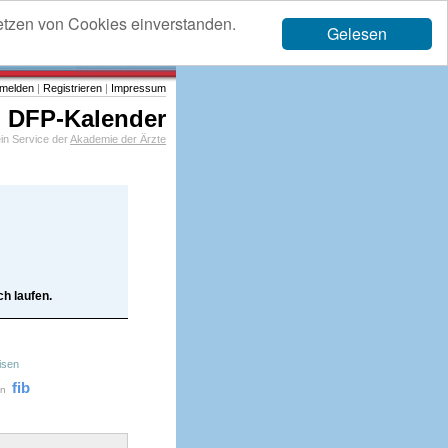
etzen von Cookies einverstanden.
Gelesen
melden
|
Registrieren
|
Impressum
DFP-Kalender
in Service der
Akademie der Ärzte
h laufen.
isen
fib
on