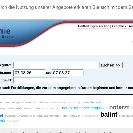
urch die Nutzung unserer Angebote erklären Sie sich mit dem S
Fortbildungen suchen
|
Feedback
|
An
e
egriffe:
itraum:
bis
ungs-ID:
e auch Fortbildungen, die vor dem angegebenen Datum beginnen und immer noc
neuroradiologie im wandel
diabetes
neuraltherapie
erste hilfe grundkurs (a)
notarzt
notarztrefresher
lehrpraxis
e
es typ ii diabetes, alte und neue substanzen
balint
el
seminar für ärztliche lehrpraxisleiter/innen
gentherapie
substituti
hyperkaliämie
zirk
hämophilie