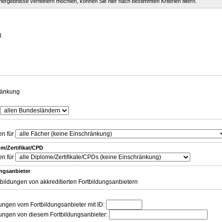
chergebnisse verfeinern möchten, können Sie hier nach bestimmten Kriterien filtern.
g
l
ränkung
en für
m/Zertifikat/CPD
en für
ungsanbieter
tbildungen von akkreditierten Fortbildungsanbietern
dungen vom Fortbildungsanbieter mit ID:
dungen von diesem Fortbildungsanbieter: