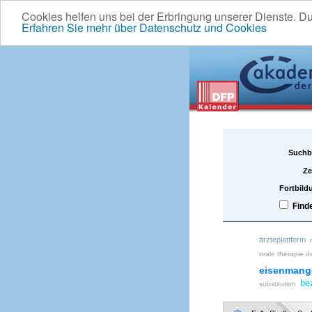
Cookies helfen uns bei der Erbringung unserer Dienste. D
Erfahren Sie mehr über Datenschutz und Cookies
Suchb
Ze
Fortbild
Find
ärzteplattform
orale therapie d
eisenmang
be
substitution