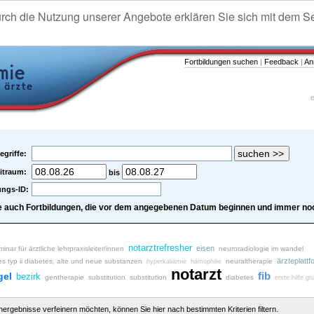
urch die Nutzung unserer Angebote erklären Sie sich mit dem S
Fortbildungen suchen
|
Feedback
|
An
e
egriffe:
itraum:
bis
ungs-ID:
e auch Fortbildungen, die vor dem angegebenen Datum beginnen und immer noc
notarztrefresher
eisen
inar für ärztliche lehrpraxisleiter/innen
neuroradiologie im wandel
ärzteplattf
es typ ii diabetes, alte und neue substanzen
neuraltherapie
hyperkaliämie
hämophilie
notarzt
fib
gel
bezirk
gentherapie
substitution
substitution
diabetes
erste hilfe gr
chergebnisse verfeinern möchten, können Sie hier nach bestimmten Kriterien filtern.