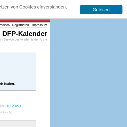
etzen von Cookies einverstanden.
Gelesen
melden
|
Registrieren
|
Impressum
DFP-Kalender
in Service der
Akademie der Ärzte
h laufen.
lehrpraxis
orm
undkurs (a)