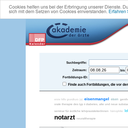
Cookies helfen uns bei der Erbringung unserer Dienste. D
sich mit dem Setzen von Cookies einverstanden.
Erfahren
Suchbegriffe:
Zeitraum:
bis
Fortbildungs-ID:
Finde auch Fortbildungen, die vor 
eisenmangel
eisen
genth
erste hilfe grundkurs (a)
orale therapie des typ ii diabetes, alte und neue subst
le
seminar für ärztliche lehrpraxisleiter/innen
hämophilie
notarzt
neuraltherapie