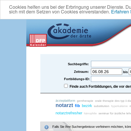
Cookies helfen uns bei der Erbringung unserer Dienste. D
sich mit dem Setzen von Cookies einverstanden.
Erfahren
Suchbegriffe:
Zeitraum:
bis
Fortbildungs-ID:
Finde auch Fortbildungen, die vor 
ärzteplattform
gentherapie
orale therapie des typ ii 
notarzt
fib
bezirk
substitution
n
hyperkaliämie
notarztrefresher
seminar für ärztliche leh
hämophilie
Falls Sie Ihre Suchergebnisse verfeinern möchten, könne