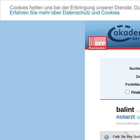
Cookies helfen uns bei der Erbringung unserer Dienste. D
Erfahren Sie mehr über Datenschutz und Cookies
Suchb
Ze
Fortbild
Find
balint
hy
notarzt
l
neuroradiologie
Falls Sie Ihre Su