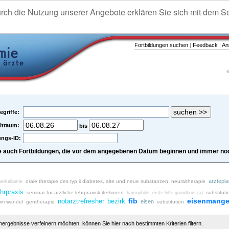
urch die Nutzung unserer Angebote erklären Sie sich mit dem S
Fortbildungen suchen
|
Feedback
|
An
e
egriffe:
itraum:
bis
ungs-ID:
e auch Fortbildungen, die vor dem angegebenen Datum beginnen und immer noc
ärztepla
orale therapie des typ ii diabetes, alte und neue substanzen
neuraltherapie
perkaliämie
ehrpraxis
seminar für ärztliche lehrpraxisleiter/innen
substituti
hämophilie
erste hilfe grundkurs (a)
fib
eisenmange
notarztrefresher
bezirk
eisen
 im wandel
gentherapie
substitution
chergebnisse verfeinern möchten, können Sie hier nach bestimmten Kriterien filtern.