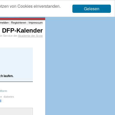
etzen von Cookies einverstanden.
Gelesen
melden
|
Registrieren
|
Impressum
DFP-Kalender
in Service der
Akademie der Ärzte
h laufen.
ttform
on
diabetes
l