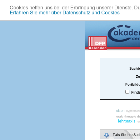
Cookies helfen uns bei der Erbringung unserer Dienste. D
Erfahren Sie mehr über Datenschutz und Cookies
Suchb
Ze
Fortbild
Find
eisen
hyperkaliä
orale therapie d
lehrpraxis
er
Falls Sie Ihre Su