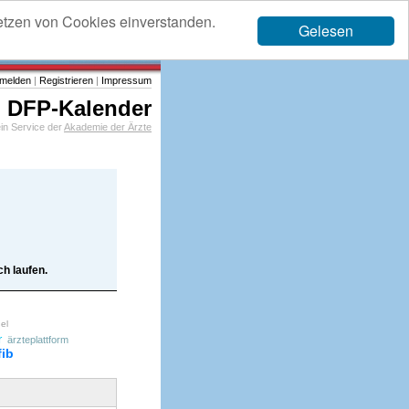
etzen von Cookies einverstanden.
Gelesen
melden
|
Registrieren
|
Impressum
DFP-Kalender
in Service der
Akademie der Ärzte
h laufen.
el
r
ärzteplattform
fib