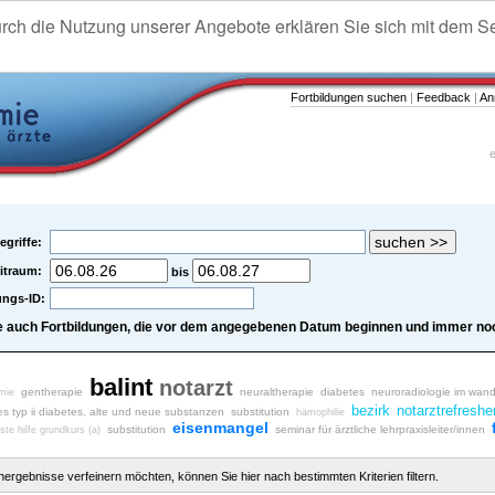
urch die Nutzung unserer Angebote erklären Sie sich mit dem S
Fortbildungen suchen
|
Feedback
|
An
e
egriffe:
itraum:
bis
ungs-ID:
e auch Fortbildungen, die vor dem angegebenen Datum beginnen und immer noc
balint
notarzt
gentherapie
neuraltherapie
diabetes
neuroradiologie im wand
mie
bezirk
notarztrefreshe
es typ ii diabetes, alte und neue substanzen
substitution
hämophilie
eisenmangel
substitution
seminar für ärztliche lehrpraxisleiter/innen
ste hilfe grundkurs (a)
chergebnisse verfeinern möchten, können Sie hier nach bestimmten Kriterien filtern.