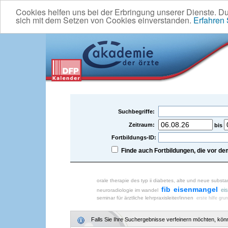
Cookies helfen uns bei der Erbringung unserer Dienste. D
sich mit dem Setzen von Cookies einverstanden.
Erfahren
Suchbegriffe:
Zeitraum:
bis
Fortbildungs-ID:
Finde auch Fortbildungen, die vor 
orale therapie des typ ii diabetes, alte und neue subst
fib
eisenmangel
ei
neuroradiologie im wandel
seminar für ärztliche lehrpraxisleiter/innen
erste hilfe gru
Falls Sie Ihre Suchergebnisse verfeinern möchten, könne