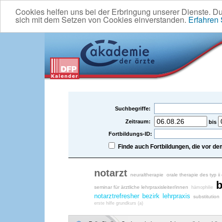
Cookies helfen uns bei der Erbringung unserer Dienste. D
sich mit dem Setzen von Cookies einverstanden.
Erfahren
Suchbegriffe:
Zeitraum:
bis
Fortbildungs-ID:
Finde auch Fortbildungen, die vor 
notarzt
neuraltherapie
orale therapie des typ i
b
seminar für ärztliche lehrpraxisleiter/innen
hämophilie
notarztrefresher
bezirk
lehrpraxis
substitution
erste hilfe grundkurs (a)