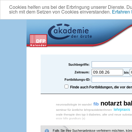
Cookies helfen uns bei der Erbringung unserer Dienste. D
sich mit dem Setzen von Cookies einverstanden.
Erfahren
Suchbegriffe:
Zeitraum:
bis
Fortbildungs-ID:
Finde auch Fortbildungen, die vor 
notarzt
bal
fib
neuroradiologie im wandel
lehrpraxis
seminar für ärztliche lehrpraxisleiter/innen
orale therapie des typ ii diabetes, alte und neue subst
erste hilfe grundkurs (a)
Falls Sie Ihre Suchergebnisse verfeinern möchten, könne