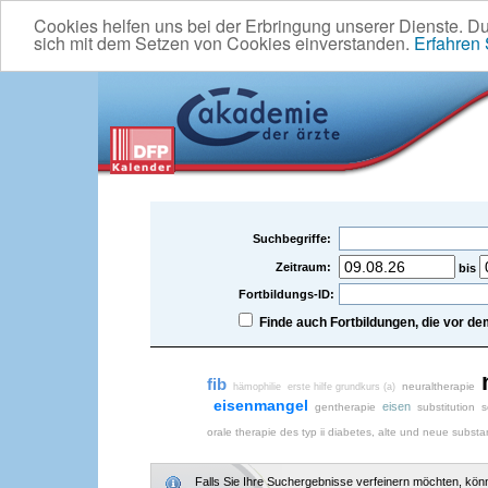
Cookies helfen uns bei der Erbringung unserer Dienste. D
sich mit dem Setzen von Cookies einverstanden.
Erfahren
Suchbegriffe:
Zeitraum:
bis
Fortbildungs-ID:
Finde auch Fortbildungen, die vor 
fib
neuraltherapie
hämophilie
erste hilfe grundkurs (a)
eisenmangel
eisen
gentherapie
substitution
s
orale therapie des typ ii diabetes, alte und neue subst
Falls Sie Ihre Suchergebnisse verfeinern möchten, könne