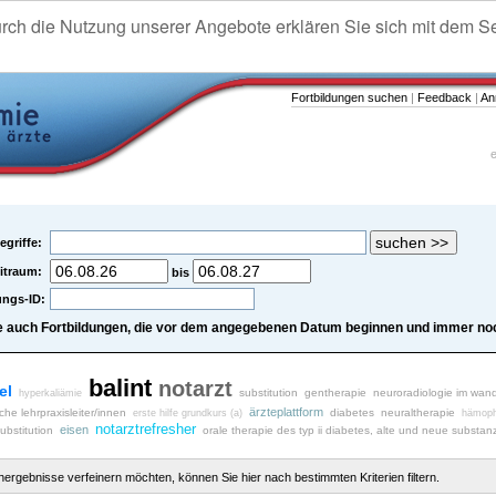
urch die Nutzung unserer Angebote erklären Sie sich mit dem S
Fortbildungen suchen
|
Feedback
|
An
e
egriffe:
itraum:
bis
ungs-ID:
e auch Fortbildungen, die vor dem angegebenen Datum beginnen und immer noc
balint
notarzt
el
substitution
gentherapie
neuroradiologie im wan
hyperkaliämie
ärzteplattform
iche lehrpraxisleiter/innen
diabetes
neuraltherapie
erste hilfe grundkurs (a)
hämophi
notarztrefresher
eisen
ubstitution
orale therapie des typ ii diabetes, alte und neue substa
chergebnisse verfeinern möchten, können Sie hier nach bestimmten Kriterien filtern.