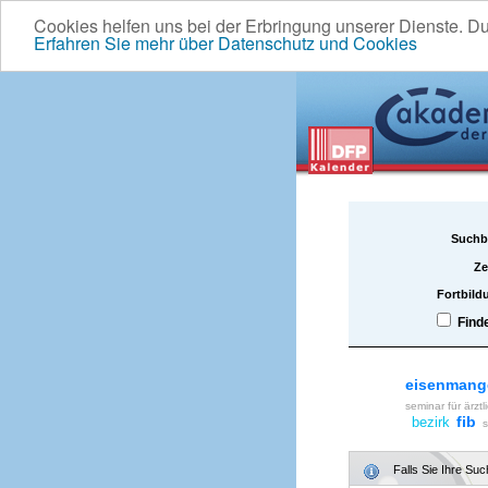
Cookies helfen uns bei der Erbringung unserer Dienste. D
Erfahren Sie mehr über Datenschutz und Cookies
Suchb
Ze
Fortbild
Find
eisenmang
seminar für ärztl
fib
bezirk
s
Falls Sie Ihre Su