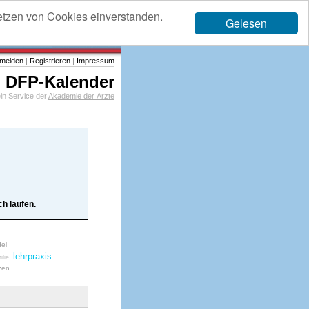
etzen von Cookies einverstanden.
Gelesen
melden
|
Registrieren
|
Impressum
DFP-Kalender
in Service der
Akademie der Ärzte
h laufen.
del
lehrpraxis
lie
nzen