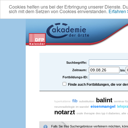
Cookies helfen uns bei der Erbringung unserer Dienste. D
sich mit dem Setzen von Cookies einverstanden.
Erfahren
Suchbegriffe:
Zeitraum:
bis
Fortbildungs-ID:
Finde auch Fortbildungen, die vor 
balint
fib
substitution
seminar für
hyperkaliämie
eisenmangel
lehrpr
neuroradiologie im wandel
notarzt
orale therapie des typ ii diabetes, al
Falls Sie Ihre Suchergebnisse verfeinern möchten, könne