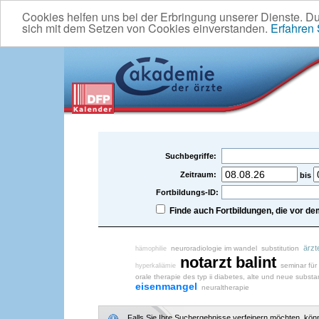
Cookies helfen uns bei der Erbringung unserer Dienste. D
sich mit dem Setzen von Cookies einverstanden.
Erfahren
Suchbegriffe:
Zeitraum:
bis
Fortbildungs-ID:
Finde auch Fortbildungen, die vor 
ärzt
neuroradiologie im wandel
substitution
hämophilie
notarzt
balint
seminar für 
hyperkaliämie
orale therapie des typ ii diabetes, alte und neue subst
eisenmangel
neuraltherapie
Falls Sie Ihre Suchergebnisse verfeinern möchten, könne