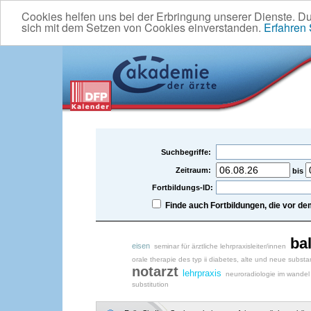
Cookies helfen uns bei der Erbringung unserer Dienste. D
sich mit dem Setzen von Cookies einverstanden.
Erfahren
Suchbegriffe:
Zeitraum:
bis
Fortbildungs-ID:
Finde auch Fortbildungen, die vor 
bal
eisen
seminar für ärztliche lehrpraxisleiter/innen
orale therapie des typ ii diabetes, alte und neue subst
notarzt
lehrpraxis
neuroradiologie im wandel
substitution