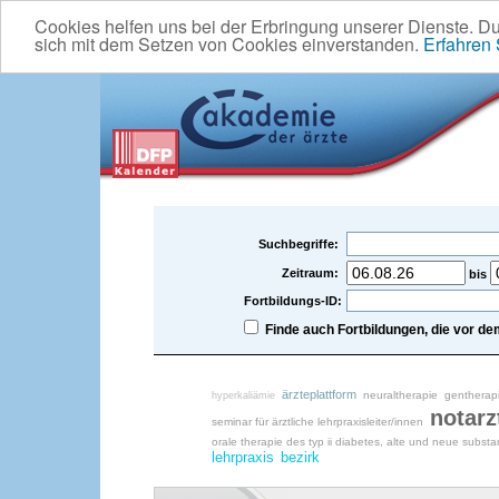
Cookies helfen uns bei der Erbringung unserer Dienste. D
sich mit dem Setzen von Cookies einverstanden.
Erfahren
Suchbegriffe:
Zeitraum:
bis
Fortbildungs-ID:
Finde auch Fortbildungen, die vor 
ärzteplattform
neuraltherapie
gentherap
hyperkaliämie
notarz
seminar für ärztliche lehrpraxisleiter/innen
orale therapie des typ ii diabetes, alte und neue subst
lehrpraxis
bezirk