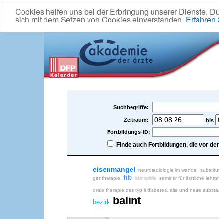
Cookies helfen uns bei der Erbringung unserer Dienste. D
sich mit dem Setzen von Cookies einverstanden.
Erfahren
Suchbegriffe:
Zeitraum:
bis
Fortbildungs-ID:
Finde auch Fortbildungen, die vor 
eisenmangel
neuroradiologie im wandel
substitu
fib
gentherapie
seminar für ärztliche lehrpr
hämophilie
orale therapie des typ ii diabetes, alte und neue subst
balint
bezirk