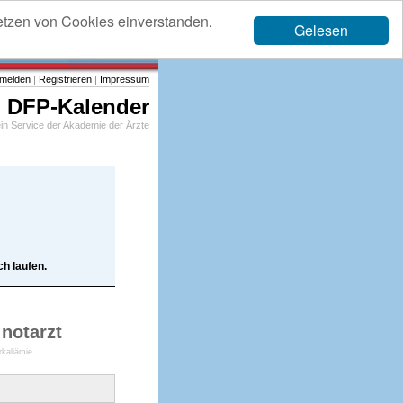
etzen von Cookies einverstanden.
Gelesen
melden
|
Registrieren
|
Impressum
DFP-Kalender
in Service der
Akademie der Ärzte
h laufen.
notarzt
rkaliämie