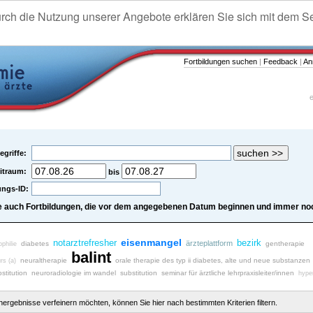
urch die Nutzung unserer Angebote erklären Sie sich mit dem S
Fortbildungen suchen
|
Feedback
|
An
e
egriffe:
itraum:
bis
ungs-ID:
e auch Fortbildungen, die vor dem angegebenen Datum beginnen und immer noc
eisenmangel
notarztrefresher
bezirk
ärzteplattform
diabetes
gentherapie
philie
balint
neuraltherapie
orale therapie des typ ii diabetes, alte und neue substanzen
rs (a)
stitution
neuroradiologie im wandel
substitution
seminar für ärztliche lehrpraxisleiter/innen
hype
chergebnisse verfeinern möchten, können Sie hier nach bestimmten Kriterien filtern.