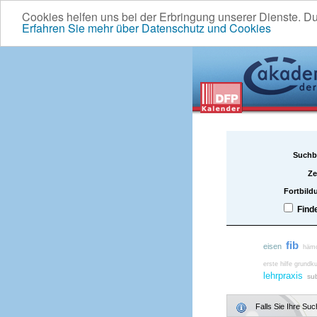
Cookies helfen uns bei der Erbringung unserer Dienste. D
Erfahren Sie mehr über Datenschutz und Cookies
Suchb
Ze
Fortbild
Find
fib
eisen
hämo
erste hilfe grundku
lehrpraxis
sub
Falls Sie Ihre Su