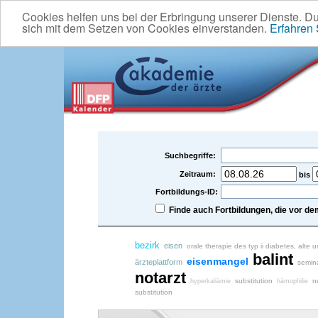
Cookies helfen uns bei der Erbringung unserer Dienste. D
sich mit dem Setzen von Cookies einverstanden.
Erfahren
Suchbegriffe:
Zeitraum:
bis
Fortbildungs-ID:
Finde auch Fortbildungen, die vor 
bezirk
eisen
orale therapie des typ ii diabetes, alt
balint
eisenmangel
ärzteplattform
semina
notarzt
substitution
n
hyperkaliämie
hämophilie
substitution