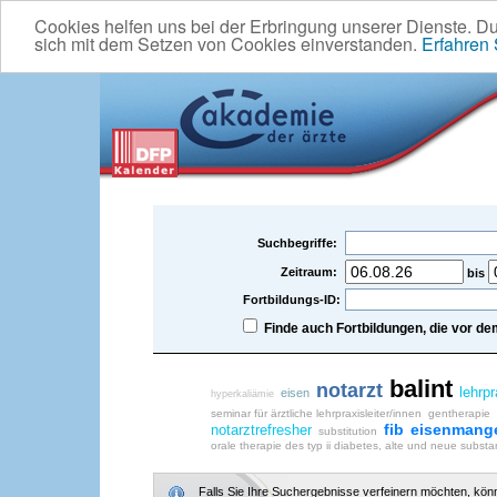
Cookies helfen uns bei der Erbringung unserer Dienste. D
sich mit dem Setzen von Cookies einverstanden.
Erfahren
Suchbegriffe:
Zeitraum:
bis
Fortbildungs-ID:
Finde auch Fortbildungen, die vor 
balint
notarzt
lehrpr
eisen
hyperkaliämie
seminar für ärztliche lehrpraxisleiter/innen
gentherapie
fib
eisenmang
notarztrefresher
substitution
orale therapie des typ ii diabetes, alte und neue subst
Falls Sie Ihre Suchergebnisse verfeinern möchten, könne