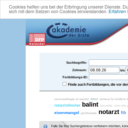
Cookies helfen uns bei der Erbringung unserer Dienste. D
sich mit dem Setzen von Cookies einverstanden.
Erfahren
Suchbegriffe:
Zeitraum:
bis
Fortbildungs-ID:
Finde auch Fortbildungen, die vor 
eisen
neuroradiologie im wandel
seminar für ärztliche 
balint
notarztrefresher
hämophilie
erste hilfe 
notarzt
fib
eisenmangel
gentherapie
Falls Sie Ihre Suchergebnisse verfeinern möchten, könne