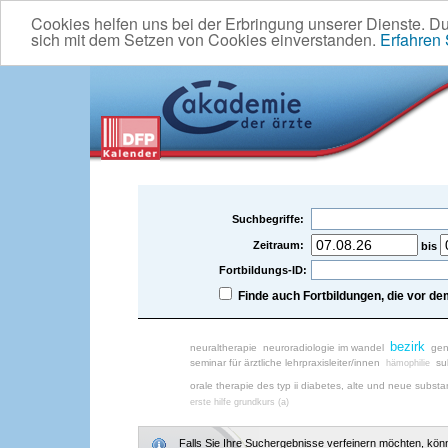
Cookies helfen uns bei der Erbringung unserer Dienste. D
sich mit dem Setzen von Cookies einverstanden.
Erfahren
Suchbegriffe:
Zeitraum:
bis
Fortbildungs-ID:
Finde auch Fortbildungen, die vor 
bezirk
neuraltherapie
neuroradiologie im wandel
gen
seminar für ärztliche lehrpraxisleiter/innen
su
hämophilie
orale therapie des typ ii diabetes, alte und neue subst
erste hilfe grundkurs (a)
Falls Sie Ihre Suchergebnisse verfeinern möchten, könne