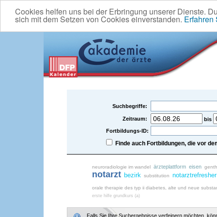
Cookies helfen uns bei der Erbringung unserer Dienste. D
sich mit dem Setzen von Cookies einverstanden.
Erfahren
Suchbegriffe:
Zeitraum:
bis
Fortbildungs-ID:
Finde auch Fortbildungen, die vor 
ärzteplattform
eisen
neuroradiologie im wandel
genth
notarzt
bezirk
notarztrefresher
substitution
orale therapie des typ ii diabetes, alte und neue subst
erste hilfe grundkurs (a)
Falls Sie Ihre Suchergebnisse verfeinern möchten, könne