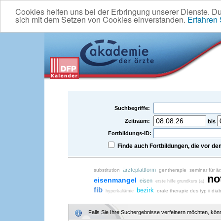
Cookies helfen uns bei der Erbringung unserer Dienste. D
sich mit dem Setzen von Cookies einverstanden.
Erfahren
Suchbegriffe:
Zeitraum:
bis
Fortbildungs-ID:
Finde auch Fortbildungen, die vor 
ärzteplattform
substitution
gentherapie
seminar für är
no
eisenmangel
eisen
erste hilfe grundkurs (a)
fib
bezirk
orale therapie des typ ii d
hyperkaliämie
Falls Sie Ihre Suchergebnisse verfeinern möchten, könne