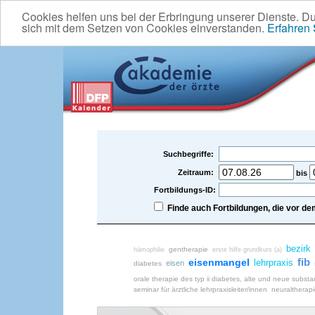
Cookies helfen uns bei der Erbringung unserer Dienste. D
sich mit dem Setzen von Cookies einverstanden.
Erfahren
Suchbegriffe:
Zeitraum:
bis
Fortbildungs-ID:
Finde auch Fortbildungen, die vor 
bezirk
gentherapie
hämophilie
erste hilfe grundkurs (a)
fib
eisenmangel
lehrpraxis
eisen
diabetes
orale therapie des typ ii diabetes, alte und neue subst
seminar für ärztliche lehrpraxisleiter/innen
neuraltherap