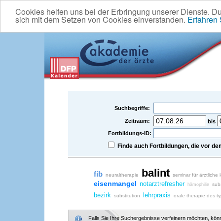
Cookies helfen uns bei der Erbringung unserer Dienste. D
sich mit dem Setzen von Cookies einverstanden.
Erfahren
Suchbegriffe:
Zeitraum:
bis
Fortbildungs-ID:
Finde auch Fortbildungen, die vor 
balint
fib
neuraltherapie
seminar für ärztliche 
eisenmangel
notarztrefresher
subs
hämophilie
bezirk
lehrpraxis
substitution
orale therapie des t
Falls Sie Ihre Suchergebnisse verfeinern möchten, könne