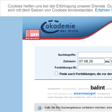
Cookies helfen uns bei der Erbringung unserer Dienste. D
sich mit dem Setzen von Cookies einverstanden.
Erfahren
Suchbegriffe:
Zeitraum:
bis
Fortbildungs-ID:
Finde auch Fortbildungen, die vor 
balint
substitution
neur
hyperkaliämie
hämophilie
eisenmangel
substitution
erste hilfe grundkurs (a)
orale therapie des typ ii diabetes, alte und neue subst
Falls Sie Ihre Suchergebnisse verfeinern möchten, könne