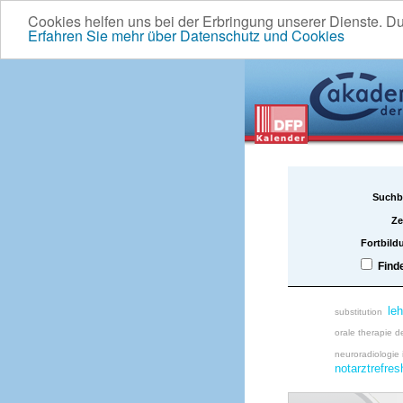
Cookies helfen uns bei der Erbringung unserer Dienste. D
Erfahren Sie mehr über Datenschutz und Cookies
Suchb
Ze
Fortbild
Find
leh
substitution
orale therapie d
neuroradiologie
notarztrefres