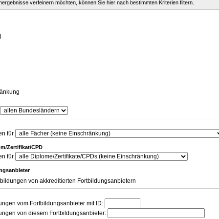
chergebnisse verfeinern möchten, können Sie hier nach bestimmten Kriterien filtern.
g
l
ränkung
en für
m/Zertifikat/CPD
en für
ungsanbieter
tbildungen von akkreditierten Fortbildungsanbietern
dungen vom Fortbildungsanbieter mit ID:
dungen von diesem Fortbildungsanbieter: