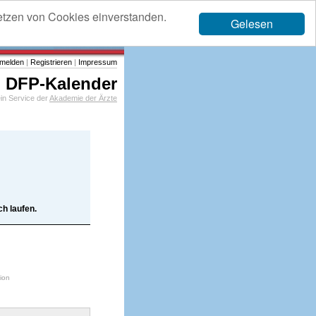
etzen von Cookies einverstanden.
Gelesen
melden
|
Registrieren
|
Impressum
DFP-Kalender
in Service der
Akademie der Ärzte
h laufen.
tion