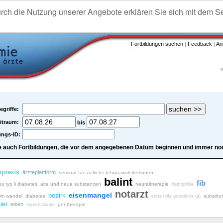
urch die Nutzung unserer Angebote erklären Sie sich mit dem S
Fortbildungen suchen
|
Feedback
|
An
e
egriffe:
itraum:
bis
ungs-ID:
e auch Fortbildungen, die vor dem angegebenen Datum beginnen und immer noc
rpraxis
ärzteplattform
seminar für ärztliche lehrpraxisleiter/innen
balint
fib
es typ ii diabetes, alte und neue substanzen
neuraltherapie
hämophilie
notarzt
eisenmangel
bezirk
 im wandel
diabetes
substitu
erste hilfe grundkurs (a)
her
eisen
gentherapie
hyperkaliämie