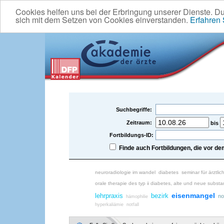
Cookies helfen uns bei der Erbringung unserer Dienste. D
sich mit dem Setzen von Cookies einverstanden.
Erfahren
Suchbegriffe:
Zeitraum:
bis
Fortbildungs-ID:
Finde auch Fortbildungen, die vor 
neuroradiologie im wandel
diabetes
seminar für ärztlic
orale therapie des typ ii diabetes, alte und neue subst
eisenmangel
lehrpraxis
bezirk
no
hämophilie
hyperkaliämie
notfall