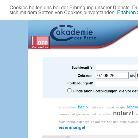
Cookies helfen uns bei der Erbringung unserer Dienste. D
sich mit dem Setzen von Cookies einverstanden.
Erfahren
Suchbegriffe:
Zeitraum:
bis
Fortbildungs-ID:
Finde auch Fortbildungen, die vor 
bezirk
lehrpr
diabetes
neuraltherapie
hyperkaliämie
notarzt
neuroradiologie im wandel
s
hämophilie
orale therapie des typ ii diabetes, alte und neue subst
eisenmangel