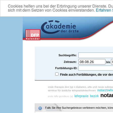
Cookies helfen uns bei der Erbringung unserer Dienste. D
sich mit dem Setzen von Cookies einverstanden.
Erfahren
Suchbegriffe:
Zeitraum:
bis
Fortbildungs-ID:
Finde auch Fortbildungen, die vor 
orale therapie des typ ii diabetes, alte und neue subst
notarztref
seminar für ärztliche lehrpraxisleiter/innen
nota
lehrpraxis
bezirk
erste hilfe grundkurs (a)
Falls Sie Ihre Suchergebnisse verfeinern möchten, könne