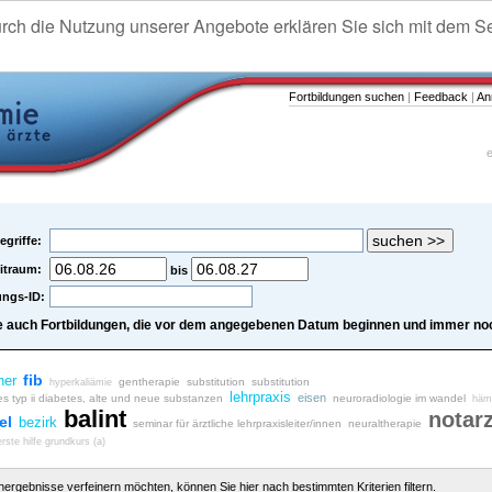
urch die Nutzung unserer Angebote erklären Sie sich mit dem S
Fortbildungen suchen
|
Feedback
|
An
e
egriffe:
itraum:
bis
ungs-ID:
e auch Fortbildungen, die vor dem angegebenen Datum beginnen und immer noc
fib
her
gentherapie
substitution
substitution
hyperkaliämie
lehrpraxis
eisen
es typ ii diabetes, alte und neue substanzen
neuroradiologie im wandel
hämo
balint
notarz
el
bezirk
seminar für ärztliche lehrpraxisleiter/innen
neuraltherapie
erste hilfe grundkurs (a)
chergebnisse verfeinern möchten, können Sie hier nach bestimmten Kriterien filtern.