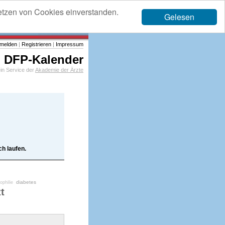
etzen von Cookies einverstanden.
Gelesen
melden
|
Registrieren
|
Impressum
DFP-Kalender
in Service der
Akademie der Ärzte
h laufen.
diabetes
philie
t