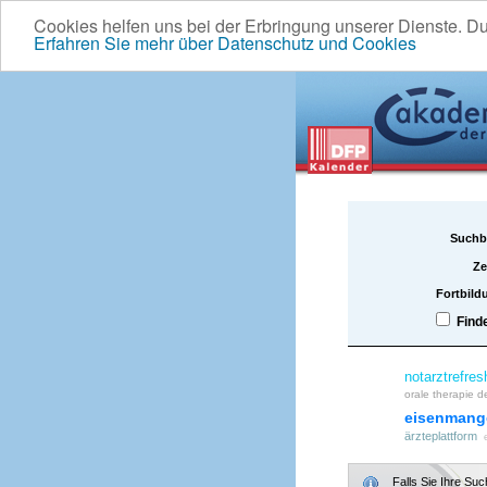
Cookies helfen uns bei der Erbringung unserer Dienste. D
Erfahren Sie mehr über Datenschutz und Cookies
Suchb
Ze
Fortbild
Find
notarztrefres
orale therapie d
eisenmang
ärzteplattform
Falls Sie Ihre Su