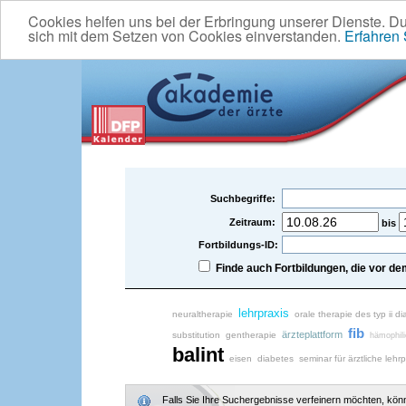
Cookies helfen uns bei der Erbringung unserer Dienste. D
sich mit dem Setzen von Cookies einverstanden.
Erfahren
Suchbegriffe:
Zeitraum:
bis
Fortbildungs-ID:
Finde auch Fortbildungen, die vor 
lehrpraxis
neuraltherapie
orale therapie des typ ii 
fib
ärzteplattform
substitution
gentherapie
hämophili
balint
eisen
diabetes
seminar für ärztliche lehrp
Falls Sie Ihre Suchergebnisse verfeinern möchten, könne