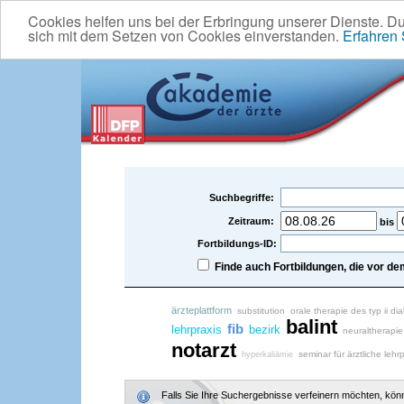
Cookies helfen uns bei der Erbringung unserer Dienste. D
sich mit dem Setzen von Cookies einverstanden.
Erfahren
Suchbegriffe:
Zeitraum:
bis
Fortbildungs-ID:
Finde auch Fortbildungen, die vor 
ärzteplattform
substitution
orale therapie des typ ii d
balint
fib
lehrpraxis
bezirk
neuraltherapie
notarzt
seminar für ärztliche lehrp
hyperkaliämie
Falls Sie Ihre Suchergebnisse verfeinern möchten, könne