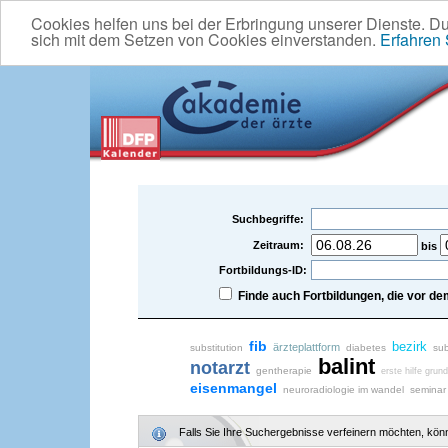
Cookies helfen uns bei der Erbringung unserer Dienste. D
sich mit dem Setzen von Cookies einverstanden.
Erfahren
Suchbegriffe:
Zeitraum:
bis
Fortbildungs-ID:
Finde auch Fortbildungen, die vor 
fib
bezirk
ärzteplattform
substitution
diabetes
sub
balint
notarzt
gentherapie
erste hilfe grun
eisenmangel
neuroradiologie im wandel
seminar 
Falls Sie Ihre Suchergebnisse verfeinern möchten, könne