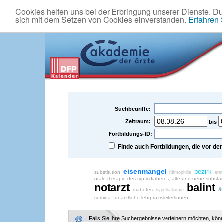
Cookies helfen uns bei der Erbringung unserer Dienste. D
sich mit dem Setzen von Cookies einverstanden.
Erfahren
Suchbegriffe:
Zeitraum:
bis
Fortbildungs-ID:
Finde auch Fortbildungen, die vor 
eisenmangel
bezirk
substitution
hämophilie
ers
orale therapie des typ ii diabetes, alte und neue subst
notarzt
balint
ä
diabetes
hyperkaliämie
seminar für ärztliche lehrpraxisleiter/innen
Falls Sie Ihre Suchergebnisse verfeinern möchten, könne