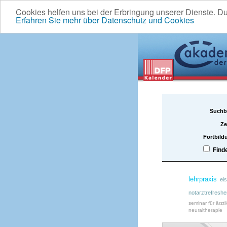
Cookies helfen uns bei der Erbringung unserer Dienste. D
Erfahren Sie mehr über Datenschutz und Cookies
Suchb
Ze
Fortbild
Find
lehrpraxis
ei
notarztrefreshe
seminar für ärztl
neuraltherapie