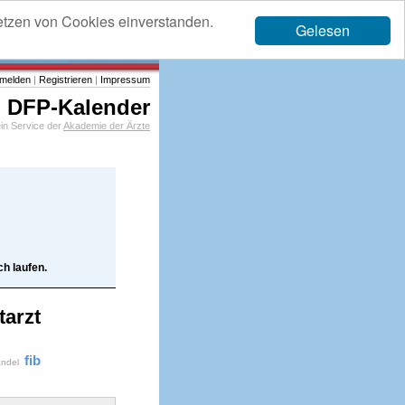
etzen von Cookies einverstanden.
Gelesen
melden
|
Registrieren
|
Impressum
DFP-Kalender
in Service der
Akademie der Ärzte
h laufen.
tarzt
fib
andel