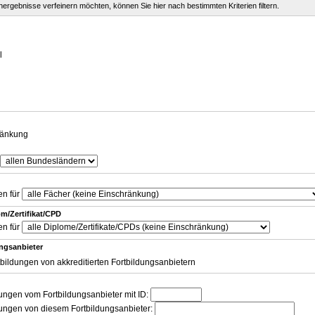
chergebnisse verfeinern möchten, können Sie hier nach bestimmten Kriterien filtern.
g
l
ränkung
en für
m/Zertifikat/CPD
en für
ungsanbieter
tbildungen von akkreditierten Fortbildungsanbietern
dungen vom Fortbildungsanbieter mit ID:
dungen von diesem Fortbildungsanbieter: