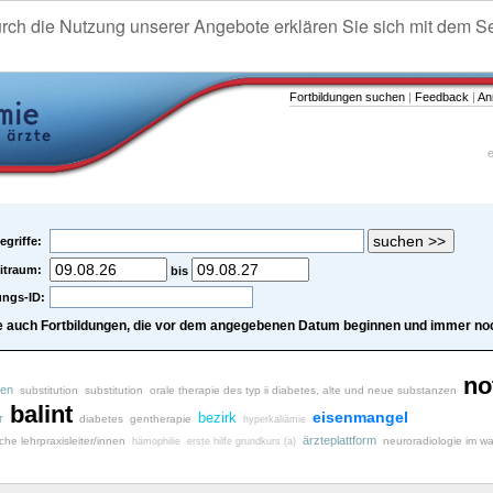
urch die Nutzung unserer Angebote erklären Sie sich mit dem S
Fortbildungen suchen
|
Feedback
|
An
e
egriffe:
itraum:
bis
ungs-ID:
e auch Fortbildungen, die vor dem angegebenen Datum beginnen und immer noc
no
sen
substitution
substitution
orale therapie des typ ii diabetes, alte und neue substanzen
balint
eisenmangel
bezirk
r
diabetes
gentherapie
hyperkaliämie
ärzteplattform
iche lehrpraxisleiter/innen
neuroradiologie im w
hämophilie
erste hilfe grundkurs (a)