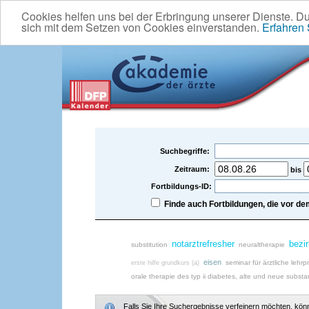
Cookies helfen uns bei der Erbringung unserer Dienste. D
sich mit dem Setzen von Cookies einverstanden.
Erfahren
Suchbegriffe:
Zeitraum:
bis
Fortbildungs-ID:
Finde auch Fortbildungen, die vor 
notarztrefresher
bezi
substitution
neuraltherapie
eisen
seminar für ärztliche lehrpr
erste hilfe grundkurs (a)
orale therapie des typ ii diabetes, alte und neue subst
Falls Sie Ihre Suchergebnisse verfeinern möchten, könne