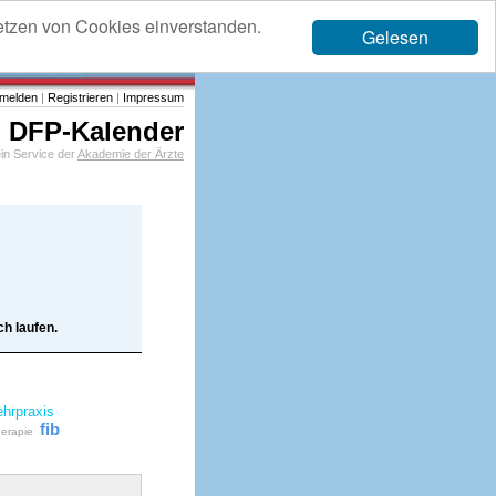
etzen von Cookies einverstanden.
Gelesen
melden
|
Registrieren
|
Impressum
DFP-Kalender
in Service der
Akademie der Ärzte
h laufen.
ehrpraxis
fib
erapie