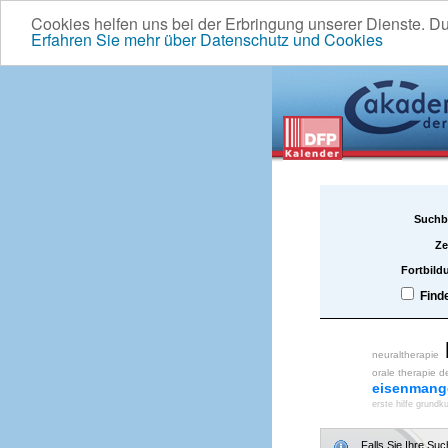
Cookies helfen uns bei der Erbringung unserer Dienste. D
Erfahren Sie mehr über Datenschutz und Cookies
Suchb
Ze
Fortbild
Find
neuraltherapie
orale therapie d
eisenmang
erste hilfe grundku
Falls Sie Ihre Su