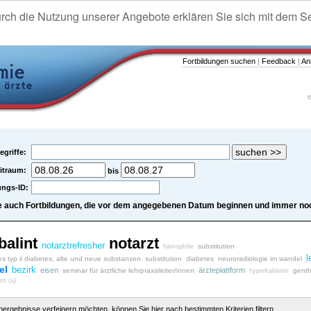
urch die Nutzung unserer Angebote erklären Sie sich mit dem S
Fortbildungen suchen
|
Feedback
|
An
e
egriffe:
itraum:
bis
ungs-ID:
e auch Fortbildungen, die vor dem angegebenen Datum beginnen und immer noc
balint
notarzt
notarztrefresher
substitution
hämophilie
l
es typ ii diabetes, alte und neue substanzen
substitution
diabetes
neuroradiologie im wandel
el
bezirk
eisen
ärzteplattform
seminar für ärztliche lehrpraxisleiter/innen
genth
hyperkaliämie
rs (a)
chergebnisse verfeinern möchten, können Sie hier nach bestimmten Kriterien filtern.