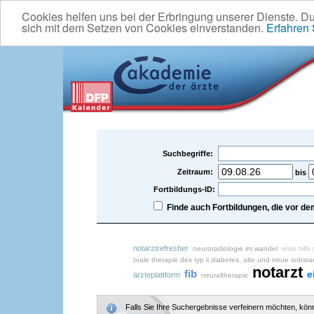
Cookies helfen uns bei der Erbringung unserer Dienste. D
sich mit dem Setzen von Cookies einverstanden.
Erfahren
Suchbegriffe:
Zeitraum:
bis
Fortbildungs-ID:
Finde auch Fortbildungen, die vor 
notarztrefresher
neuroradiologie im wandel
erste hilfe
orale therapie des typ ii diabetes, alte und neue subst
notarzt
fib
e
ärzteplattform
neuraltherapie
Falls Sie Ihre Suchergebnisse verfeinern möchten, könne