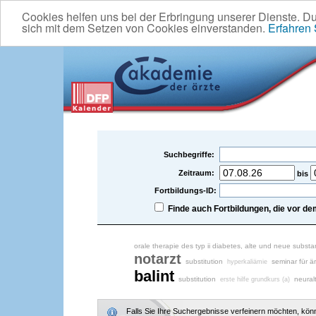
Cookies helfen uns bei der Erbringung unserer Dienste. D
sich mit dem Setzen von Cookies einverstanden.
Erfahren
Suchbegriffe:
Zeitraum:
bis
Fortbildungs-ID:
Finde auch Fortbildungen, die vor 
orale therapie des typ ii diabetes, alte und neue subst
notarzt
substitution
seminar für är
hyperkaliämie
balint
substitution
neural
erste hilfe grundkurs (a)
Falls Sie Ihre Suchergebnisse verfeinern möchten, könne