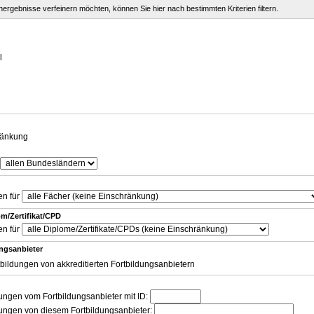
chergebnisse verfeinern möchten, können Sie hier nach bestimmten Kriterien filtern.
g
l
ränkung
en für
m/Zertifikat/CPD
en für
ungsanbieter
tbildungen von akkreditierten Fortbildungsanbietern
dungen vom Fortbildungsanbieter mit ID:
dungen von diesem Fortbildungsanbieter: