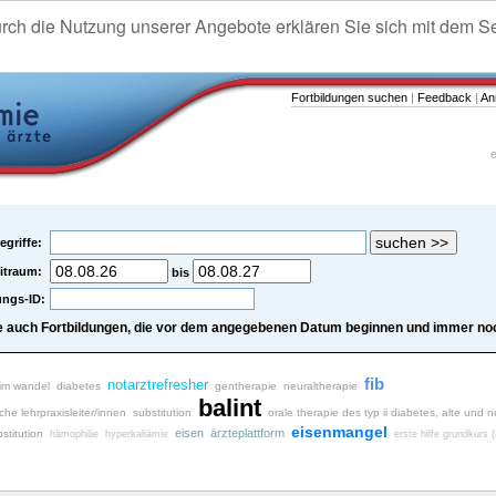
urch die Nutzung unserer Angebote erklären Sie sich mit dem S
Fortbildungen suchen
|
Feedback
|
An
e
egriffe:
itraum:
bis
ungs-ID:
e auch Fortbildungen, die vor dem angegebenen Datum beginnen und immer noc
fib
notarztrefresher
 im wandel
diabetes
gentherapie
neuraltherapie
balint
iche lehrpraxisleiter/innen
substitution
orale therapie des typ ii diabetes, alte und
eisenmangel
eisen
ärzteplattform
stitution
hämophilie
hyperkaliämie
erste hilfe grundkurs (