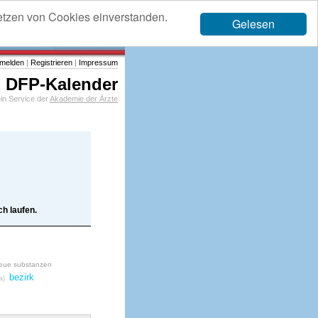
etzen von Cookies einverstanden.
Gelesen
melden
|
Registrieren
|
Impressum
DFP-Kalender
in Service der
Akademie der Ärzte
h laufen.
 neue substanzen
bezirk
a)