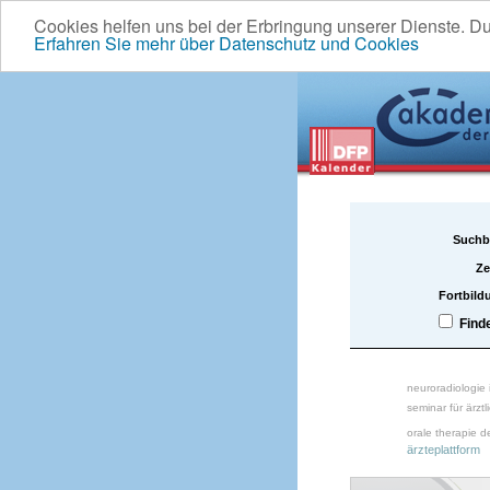
Cookies helfen uns bei der Erbringung unserer Dienste. D
Erfahren Sie mehr über Datenschutz und Cookies
Suchb
Ze
Fortbild
Find
neuroradiologie
seminar für ärztl
orale therapie d
ärzteplattform