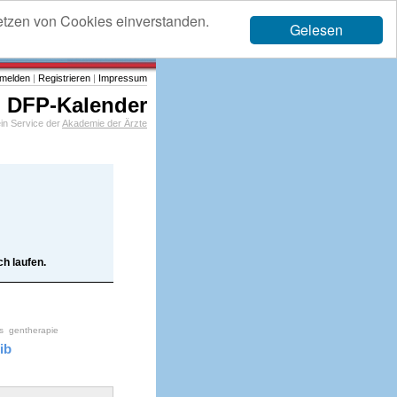
etzen von Cookies einverstanden.
Gelesen
melden
|
Registrieren
|
Impressum
DFP-Kalender
in Service der
Akademie der Ärzte
h laufen.
s
gentherapie
fib