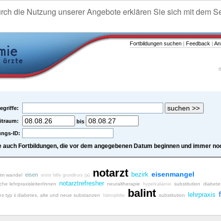
urch die Nutzung unserer Angebote erklären Sie sich mit dem S
Fortbildungen suchen
|
Feedback
|
An
e
egriffe:
itraum:
bis
ungs-ID:
e auch Fortbildungen, die vor dem angegebenen Datum beginnen und immer noc
notarzt
eisenmangel
bezirk
eisen
 im wandel
erste hilfe grundkurs (a)
notarztrefresher
iche lehrpraxisleiter/innen
neuraltherapie
substitution
diabete
hyperkaliämie
balint
lehrpraxis
es typ ii diabetes, alte und neue substanzen
substitution
hämophilie