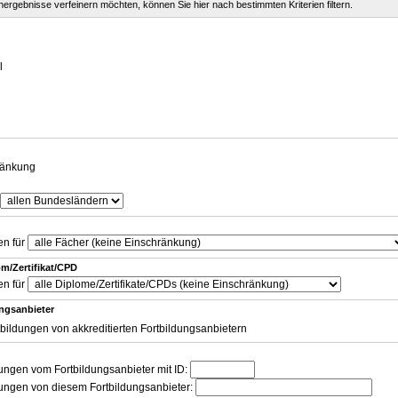
chergebnisse verfeinern möchten, können Sie hier nach bestimmten Kriterien filtern.
g
l
ränkung
en für
m/Zertifikat/CPD
en für
ungsanbieter
tbildungen von akkreditierten Fortbildungsanbietern
dungen vom Fortbildungsanbieter mit ID:
dungen von diesem Fortbildungsanbieter: