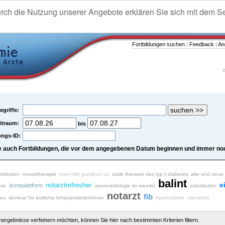
urch die Nutzung unserer Angebote erklären Sie sich mit dem S
Fortbildungen suchen
|
Feedback
|
An
e
egriffe:
itraum:
bis
ungs-ID:
e auch Fortbildungen, die vor dem angegebenen Datum beginnen und immer noc
stitution
neuraltherapie
orale therapie des typ ii diabetes, alte und neu
erste hilfe grundkurs (a)
balint
e
notarztrefresher
ärzteplattform
pie
neuroradiologie im wandel
substitution
notarzt
fib
tes
seminar für ärztliche lehrpraxisleiter/innen
hyperkaliämie
hämophilie
chergebnisse verfeinern möchten, können Sie hier nach bestimmten Kriterien filtern.