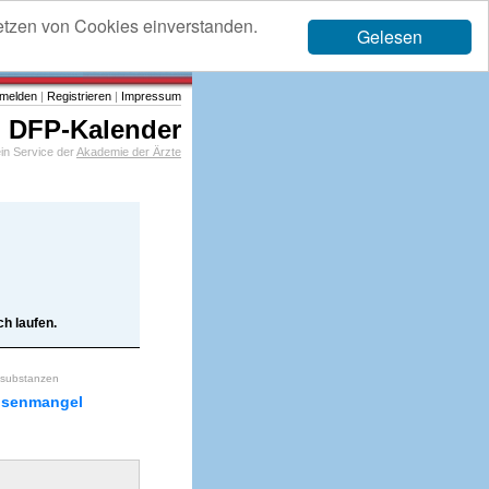
etzen von Cookies einverstanden.
Gelesen
melden
|
Registrieren
|
Impressum
DFP-Kalender
in Service der
Akademie der Ärzte
h laufen.
e substanzen
isenmangel