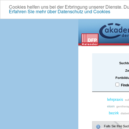
Cookies helfen uns bei der Erbringung unserer Dienste. D
Erfahren Sie mehr über Datenschutz und Cookies
Suchb
Ze
Fortbild
Find
lehrpraxis
sub
eisen
genthera
bezirk
diabe
Falls Sie Ihre Su