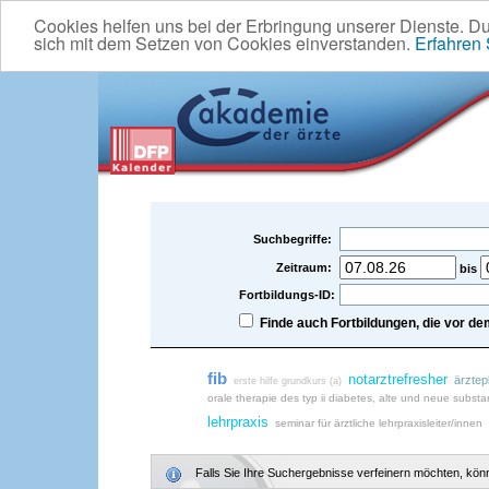
Cookies helfen uns bei der Erbringung unserer Dienste. D
sich mit dem Setzen von Cookies einverstanden.
Erfahren
Suchbegriffe:
Zeitraum:
bis
Fortbildungs-ID:
Finde auch Fortbildungen, die vor 
fib
notarztrefresher
ärztep
erste hilfe grundkurs (a)
orale therapie des typ ii diabetes, alte und neue subst
lehrpraxis
seminar für ärztliche lehrpraxisleiter/innen
Falls Sie Ihre Suchergebnisse verfeinern möchten, könne