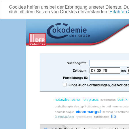
Cookies helfen uns bei der Erbringung unserer Dienste. D
sich mit dem Setzen von Cookies einverstanden.
Erfahren
Suchbegriffe:
Zeitraum:
bis
Fortbildungs-ID:
Finde auch Fortbildungen, die vor 
notarztrefresher
lehrpraxis
bezirk
substitution
orale therapie des typ ii diabetes, alte und neue subst
eisenmangel
neuraltherapie
seminar für ärztliche
fib
ärzteplattform
substitution
hyperkaliämie